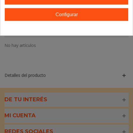
Referencia:
8436003024392
Configurar
Marca:
Equisalud
TE GUSTARÁN
No hay artículos
Detalles del producto
DE TU INTERÉS
MI CUENTA
REDES SOCIALES