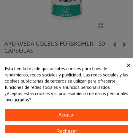
AYURVEDA COLEUS FORSKOHLII - 50
CÁPSULAS
Holofit Ayurveda Coleus Forskohlii de Equisalud es un
×
Esta tienda te pide que aceptes cookies para fines de
complemento alimenticio que colabora en el control de peso.
rendimiento, redes sociales y publicidad. Las redes sociales y las
cookies publicitarias de terceros se utilizan para ofrecerte
funciones de redes sociales y anuncios personalizados.
21,97 €
¿Aceptas estas cookies y el procesamiento de datos personales
involucrados?
-
+
Aceptar
Añadir Al Carrito
Rechazar