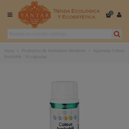
0
Inicio
>
Productos de Herbolario Moderno
>
Ayurveda Coleus
forskohlii - 50 cápsulas