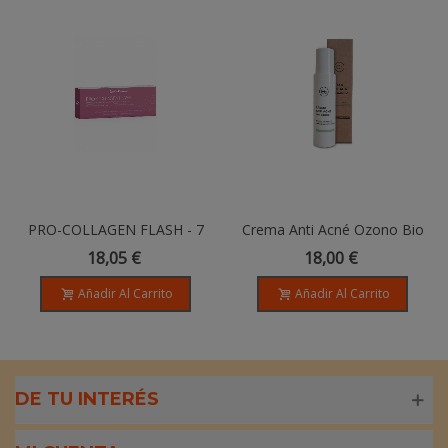
PRO-COLLAGEN FLASH - 7
Crema Anti Acné Ozono Bio
Ampollas
- 50ml
18,05 €
18,00 €
Añadir Al Carrito
Añadir Al Carrito
DE TU INTERÉS