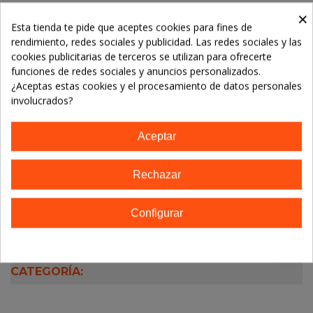
×
Referencia:
3283950917285
Esta tienda te pide que aceptes cookies para fines de
Marca:
Cattier
rendimiento, redes sociales y publicidad. Las redes sociales y las
cookies publicitarias de terceros se utilizan para ofrecerte
funciones de redes sociales y anuncios personalizados.
TE GUSTARÁN
¿Aceptas estas cookies y el procesamiento de datos personales
involucrados?
No hay artículos
Aceptar
Descripción
Rechazar
Detalles del producto
Configurar
16 OTROS PRODUCTOS EN LA MISMA
CATEGORÍA: