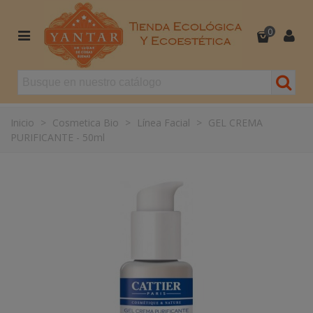
0
Inicio
>
Cosmetica Bio
>
Línea Facial
>
GEL CREMA
PURIFICANTE - 50ml