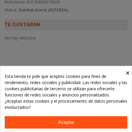
Referencia:
84135680018600
Marca:
Esential Aroms (INTERSA)
TE GUSTARÁN
No hay artículos
Descripción
×
Esta tienda te pide que aceptes cookies para fines de
rendimiento, redes sociales y publicidad. Las redes sociales y las
Detalles del producto
cookies publicitarias de terceros se utilizan para ofrecerte
funciones de redes sociales y anuncios personalizados.
¿Aceptas estas cookies y el procesamiento de datos personales
LOS CLIENTES QUE ADQUIRIERON ESTE
involucrados?
PRODUCTO TAMBIÉN COMPRARON:
Aceptar